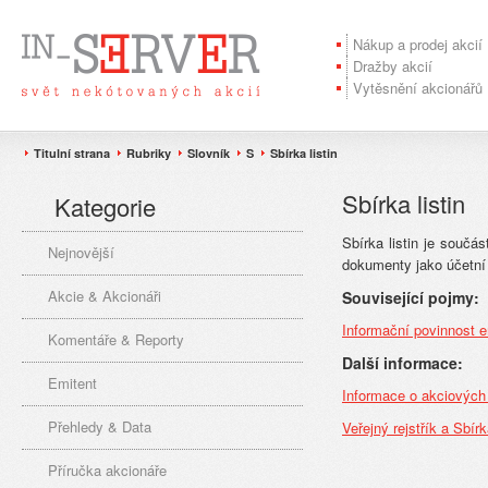
Nákup a prodej akcií
Dražby akcií
Vytěsnění akcionářů
Titulní strana
Rubriky
Slovník
S
Sbírka listin
Sbírka listin
Kategorie
Sbírka listin je součás
Nejnovější
dokumenty jako účetní
Akcie & Akcionáři
Související pojmy:
Informační povinnost e
Komentáře & Reporty
Další informace:
Emitent
Informace o akciových
Přehledy & Data
Veřejný rejstřík a Sbírka
Příručka akcionáře