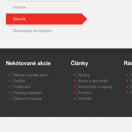
Inzerce
Slovník
Dokumenty ke stažení
Nekótované akcie
Články
Rá
Nákup a prodej akcíi
Zprávy
Dražby
Akcie a akcionáři
Vytěsnění
Komentáře a reporty
Katalog subjektů
Emitent
Zákonná inzerce
Věstník