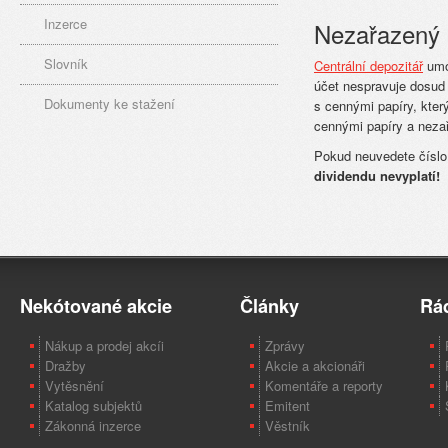
Inzerce
Nezařazený 
Slovník
Centrální depozitář
umož
účet nespravuje dosud 
Dokumenty ke stažení
s cennými papíry, který
cennými papíry a nezař
Pokud neuvedete číslo 
dividendu nevyplatí!
Nekótované akcie
Články
Rá
Nákup a prodej akcíi
Zprávy
Dražby
Akcie a akcionáři
Vytěsnění
Komentáře a reporty
Katalog subjektů
Emitent
Zákonná inzerce
Věstník