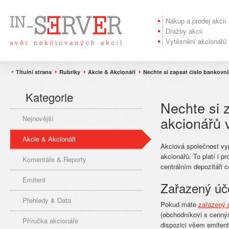
Nákup a prodej akcií
Dražby akcií
Vytěsnění akcionářů
Titulní strana
Rubriky
Akcie & Akcionáři
Nechte si zapsat číslo bankov
Kategorie
Nechte si 
akcionářů 
Nejnovější
Akcie & Akcionáři
Akciová společnost vy
akcionářů. To platí i 
Komentáře & Reporty
centrálním depozitáři 
Emitent
Zařazený úč
Přehledy & Data
Pokud máte
zařazený 
(obchodníkovi s cenným
Příručka akcionáře
dispozici všem emiten