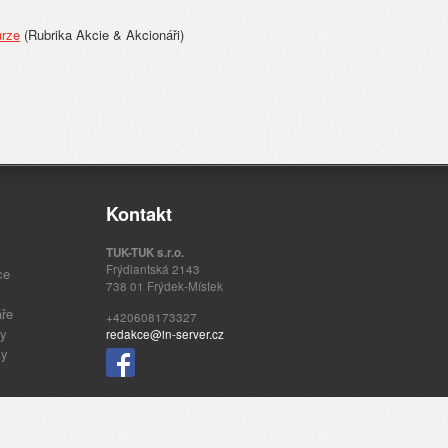
urze
(Rubrika Akcie & Akcionáři)
Kontakt
TUK-TUK s.r.o.
Frýdlantská 2143
ce
738 01 Frýdek-Místek
áře
+420608173327
ty
redakce@in-server.cz
ky