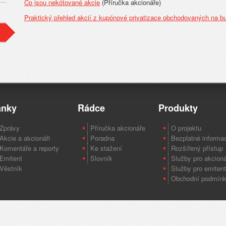
Co jsou nekótované akcie
(Příručka akcionáře)
Praktický přehled akcií z kupónové privatizace obchodovaných na b
ánky
Rádce
Produkty
Zprávy
Příručka akcionáře
O projektu
Akcie a akcionáři
Poradna
Bezplatné informa
Komentáře a reporty
Ke stažení
Rozšířený přístup
Emitent
Slovník
Služby pro akcion
Věstník
Služby pro emiten
Obchodní podmín