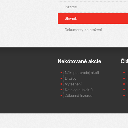
Inzerce
Slovník
Dokumenty ke stažení
Nekótované akcie
Čl
Nákup a prodej akcíi
Dražby
Vytěsnění
Katalog subjektů
Zákonná inzerce