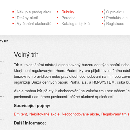
Nákup a prodej akcií
Rubriky
O projektu
Dražby akcií
Poradna
Produkty a sl
Vytěsnění akcionářů
Katalog subjektů
Registrace
ný trh
Volný trh
Trh s investičními nástroji organizovaný burzou cenných papírů neb
který není regulovaným trhem. Podmínky pro přijetí investičního nástr
burzovních pravidlech nebo pravidlech obchodování na mimoburzovní
organizují Burza cenných papírů Praha, a.s. a RM-SYSTÉM, čská bu
Akcie mohou být přijaty k obchodování na volném trhu bez vědomí e
povinnosti nad rámec povinností běžné akciové společnosti.
Související pojmy:
Emitent
,
Nekótované akcie
,
Neobchodované akcie
,
Regulovaný trh s 
Další informace: