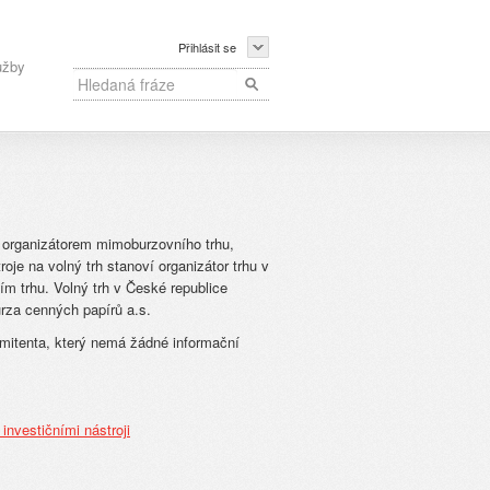
Přihlásit se
užby
o organizátorem mimoburzovního trhu,
oje na volný trh stanoví organizátor trhu v
m trhu. Volný trh v České republice
rza cenných papírů a.s.
mitenta, který nemá žádné informační
investičními nástroji