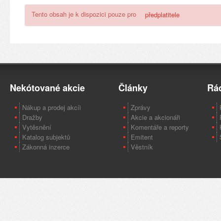
Tento obsah je k dispozici pouze pro
předplatitele
Nekótované akcie
Články
Rá
Nákup a prodej akcíi
Zprávy
Dražby
Akcie a akcionáři
Vytěsnění
Komentáře a reporty
Katalog subjektů
Emitent
Zákonná inzerce
Věstník