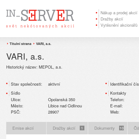
Nákup a prodej akcií
Dražby akcií
Vytěsnění akcionářů
Titulní strana
VARI, a.s.
VARI, a.s.
Historický název:
MEPOL, a.s.
Stav společnosti:
aktivní
Identifikační čís
Sídlo
Kontakty
Ulice:
Opolanská 350
Telefon:
Město:
Libice nad Cidlinou
E-mail:
PSČ:
28907
Web:
Emise akcií
Dražby akcií
Dokumenty
Čl
1
10