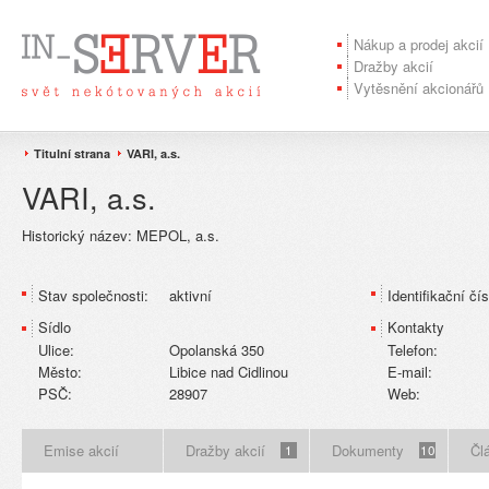
Nákup a prodej akcií
Dražby akcií
Vytěsnění akcionářů
Titulní strana
VARI, a.s.
VARI, a.s.
Historický název:
MEPOL, a.s.
Stav společnosti:
aktivní
Identifikační čís
Sídlo
Kontakty
Ulice:
Opolanská 350
Telefon:
Město:
Libice nad Cidlinou
E-mail:
PSČ:
28907
Web:
Emise akcií
Dražby akcií
Dokumenty
Čl
1
10