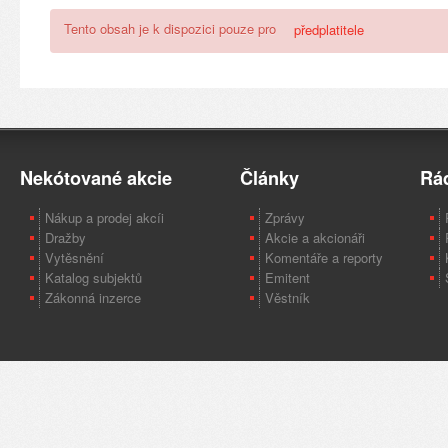
Tento obsah je k dispozici pouze pro
předplatitele
Nekótované akcie
Články
Rá
Nákup a prodej akcíi
Zprávy
Dražby
Akcie a akcionáři
Vytěsnění
Komentáře a reporty
Katalog subjektů
Emitent
Zákonná inzerce
Věstník