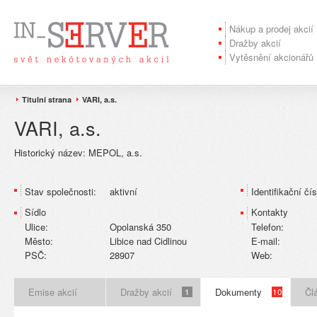
Nákup a prodej akcií
Dražby akcií
Vytěsnění akcionářů
Titulní strana
VARI, a.s.
VARI, a.s.
Historický název:
MEPOL, a.s.
Stav společnosti:
aktivní
Identifikační čís
Sídlo
Kontakty
Ulice:
Opolanská 350
Telefon:
Město:
Libice nad Cidlinou
E-mail:
PSČ:
28907
Web:
Emise akcií
Dražby akcií
Dokumenty
Čl
1
10