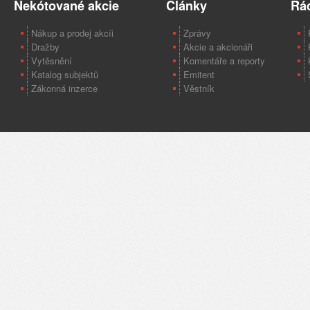
Nekótované akcie
Články
Rá
Nákup a prodej akcíi
Zprávy
Dražby
Akcie a akcionáři
Vytěsnění
Komentáře a reporty
Katalog subjektů
Emitent
Zákonná inzerce
Věstník