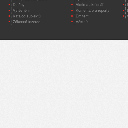
Dražby
Akcie a akcionáři
Vytěsnění
Komentáře a reporty
Katalog subjektů
Emitent
Zákonná inzerce
Věstník