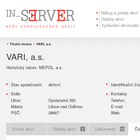
Nákup a prodej akcií
Dražby akcií
Vytěsnění akcionářů
Titulní strana
VARI, a.s.
VARI, a.s.
Historický název:
MEPOL, a.s.
Stav společnosti:
aktivní
Identifikační čís
Sídlo
Kontakty
Ulice:
Opolanská 350
Telefon:
Město:
Libice nad Cidlinou
E-mail:
PSČ:
28907
Web:
Emise akcií
Dražby akcií
Dokumenty
Čl
1
10