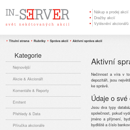
Nákup a prodej akcií
Dražby akcií
Vytěsnění akcionářů
Titulní strana
Rubriky
Správa akcií
Aktivní správa akcií
Kategorie
Aktivní spr
Nejnovější
Nečinnost a víra v t
Akcie & Akcionáři
depozitáři, jsou nejvě
ke správě.
Komentáře & Reporty
Údaje o své 
Emitent
Jsou dva typy databá
společnost, pokud vyd
Přehledy & Data
jméno a příjmení, byd
bydliště a číslo bankov
Příručka akcionáře