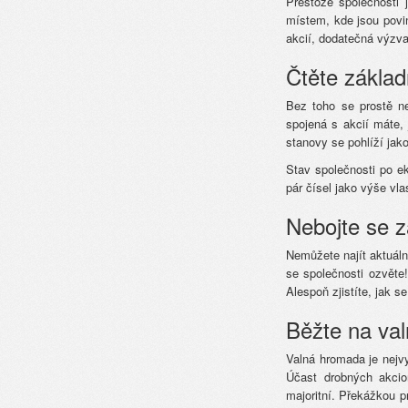
Přestože společnosti
místem, kde jsou povi
akcií, dodatečná výzva
Čtěte zákla
Bez toho se prostě ne
spojená s akcií máte,
stanovy se pohlíží jak
Stav společnosti po e
pár čísel jako výše vl
Nebojte se za
Nemůžete najít aktuáln
se společnosti ozvěte
Alespoň zjistíte, jak 
Běžte na va
Valná hromada je nejvy
Účast drobných akcio
majoritní. Překážkou 