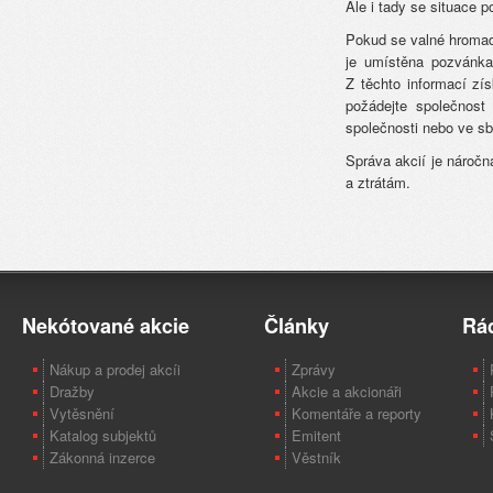
Ale i tady se situace p
Pokud se valné hromad
je umístěna pozvánka
Z těchto informací zí
požádejte společnost
společnosti nebo ve sbí
Správa akcií je nároč
a ztrátám.
Nekótované akcie
Články
Rá
Nákup a prodej akcíi
Zprávy
Dražby
Akcie a akcionáři
Vytěsnění
Komentáře a reporty
Katalog subjektů
Emitent
Zákonná inzerce
Věstník