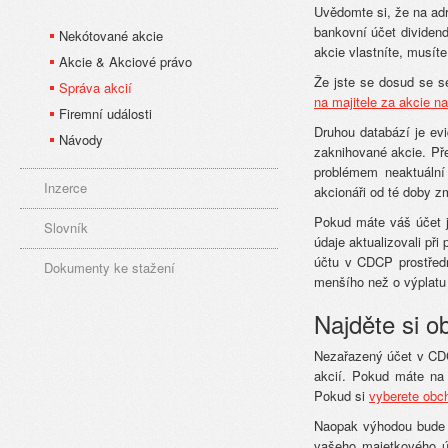
Uvědomte si, že na ad
bankovní účet dividend
Nekótované akcie
akcie vlastníte, musíte
Akcie & Akciové právo
Že jste se dosud se s
Správa akcií
na majitele za akcie n
Firemní události
Druhou databází je ev
Návody
zaknihované akcie. P
problémem neaktuální
Inzerce
akcionáři od té doby zm
Pokud máte váš účet j
Slovník
údaje aktualizovali př
účtu v CDCP prostřed
Dokumenty ke stažení
menšího než o výplatu 
Najděte si o
Nezařazený účet v CD
akcií. Pokud máte na 
Pokud si
vyberete obc
Naopak výhodou bude –
vašeho majetkového úč