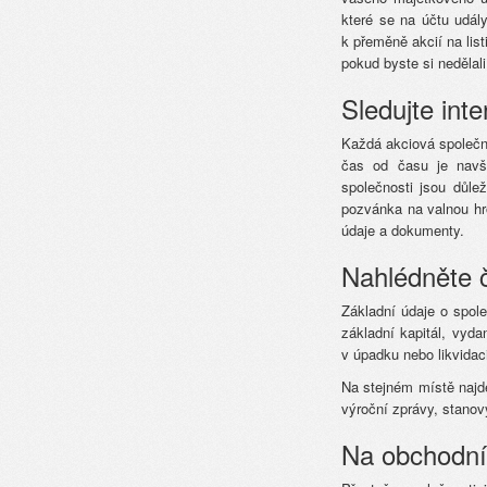
které se na účtu udál
k přeměně akcií na lis
pokud byste si nedělali
Sledujte int
Každá akciová společnos
čas od času je navšt
společnosti jsou důle
pozvánka na valnou hr
údaje a dokumenty.
Nahlédněte č
Základní údaje o spol
základní kapitál, vyda
v úpadku nebo likvidac
Na stejném místě najde
výroční zprávy, stanov
Na obchodní