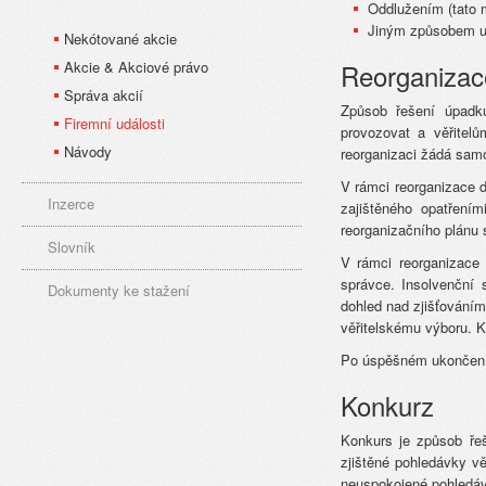
Oddlužením (tato 
Jiným způsobem ur
Nekótované akcie
Akcie & Akciové právo
Reorganizac
Správa akcií
Způsob řešení úpadku
Firemní události
provozovat a věřitel
Návody
reorganizaci žádá samo
V rámci reorganizace 
Inzerce
zajištěného opatření
reorganizačního plánu s
Slovník
V rámci reorganizace
správce. Insolvenční 
Dokumenty ke stažení
dohled nad zjišťování
věřitelskému výboru. Kr
Po úspěšném ukončení 
Konkurz
Konkurs je způsob řeš
zjištěné pohledávky v
neuspokojené pohledávk