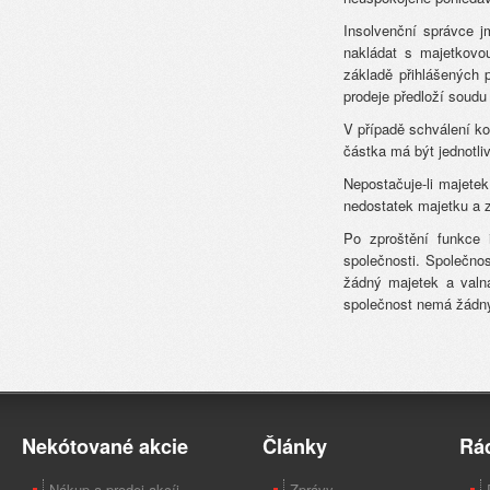
Insolvenční správce 
nakládat s majetkovo
základě přihlášených 
prodeje předloží soudu
V případě schválení ko
částka má být jednotli
Nepostačuje-li majete
nedostatek majetku a z
Po zproštění funkce 
společnosti. Společno
žádný majetek a valn
společnost nemá žádný
Nekótované akcie
Články
Rá
Nákup a prodej akcíi
Zprávy