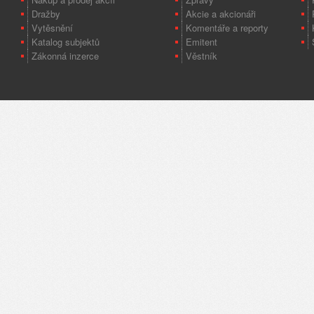
Dražby
Akcie a akcionáři
Vytěsnění
Komentáře a reporty
Katalog subjektů
Emitent
Zákonná inzerce
Věstník