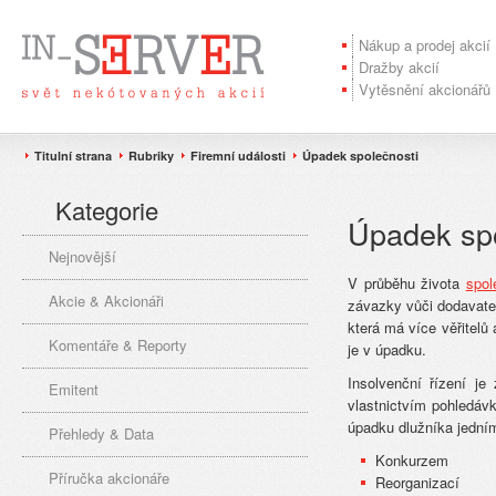
Nákup a prodej akcií
Dražby akcií
Vytěsnění akcionářů
Titulní strana
Rubriky
Firemní události
Úpadek společnosti
Kategorie
Úpadek spo
Nejnovější
V průběhu života
spol
Akcie & Akcionáři
závazky vůči dodavate
která má více věřitelů 
Komentáře & Reporty
je v úpadku.
Insolvenční řízení je
Emitent
vlastnictvím pohledáv
úpadku dlužníka jední
Přehledy & Data
Konkurzem
Příručka akcionáře
Reorganizací