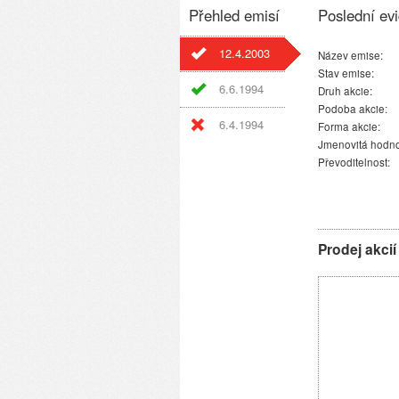
Přehled emisí
Poslední evi
12.4.2003
Název emise:
Stav emise:
6.6.1994
Druh akcie:
Podoba akcie:
6.4.1994
Forma akcie:
Jmenovitá hodno
Převoditelnost:
Prodej akcií