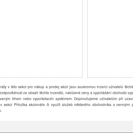
ráty v této sekci pro nákup a prodej akcií jsou soukromou inzercí uživatelů těcht
dpovědnost za obsah těchto inzerátů, nabízené ceny a vypořádání obchodů vyplýv
ovaným trhem nebo vypořádacím systémem. Doporučujeme uživatelům při uzaví
í v sekci Příručka akcionáře či využít služeb některého obchodníka s cennými
u.