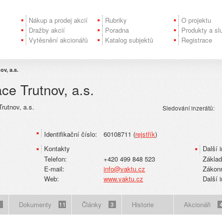
Nákup a prodej akcií
Rubriky
O projektu
Dražby akcií
Poradna
Produkty a sl
Vytěsnění akcionářů
Katalog subjektů
Registrace
v, a.s.
ce Trutnov, a.s.
rutnov, a.s.
Sledování inzerátů:
Identifikační číslo:
60108711 (
rejstřík
)
Kontakty
Další 
Telefon:
+420 499 848 523
Základ
E-mail:
info@vaktu.cz
Zákonn
Web:
www.vaktu.cz
Další 
Dokumenty
Články
Historie
Akcionáři
1
11
3