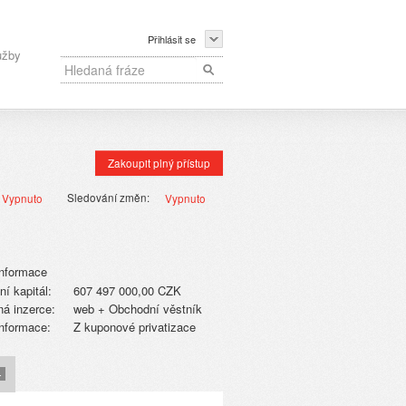
Přihlásit se
užby
Zakoupit plný přístup
Sledování změn:
Vypnuto
Vypnuto
informace
ní kapitál:
607 497 000,00 CZK
á inzerce:
web + Obchodní věstník
informace:
Z kuponové privatizace
4