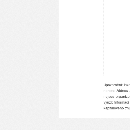
Upozornění: Inze
nenese žádnou zo
nejsou organiz
využít informac
kapitálového trh