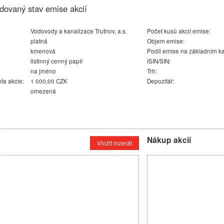
dovaný stav emise akcií
Vodovody a kanalizace Trutnov, a.s.
Počet kusů akcií emise:
platná
Objem emise:
kmenová
Podíl emise na základním ka
listinný cenný papír
ISIN/SIN:
na jméno
Trh:
ta akcie:
1 000,00 CZK
Depozitář:
omezená
Nákup akcií
Vložit inzerát