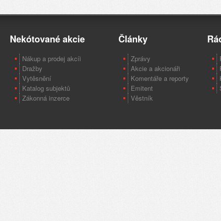
Nekótované akcie
Články
Rá
Nákup a prodej akcíi
Zprávy
Dražby
Akcie a akcionáři
Vytěsnění
Komentáře a reporty
Katalog subjektů
Emitent
Zákonná inzerce
Věstník