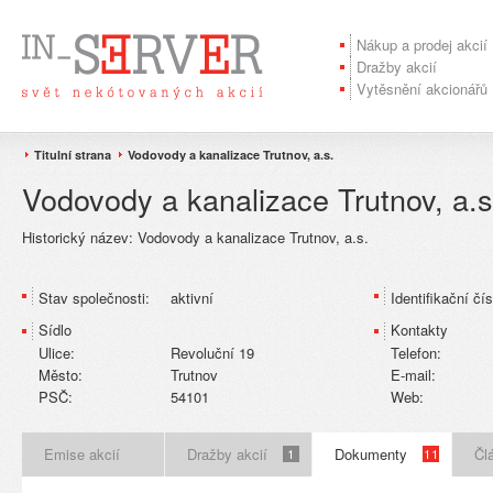
Nákup a prodej akcií
Dražby akcií
Vytěsnění akcionářů
Titulní strana
Vodovody a kanalizace Trutnov, a.s.
Vodovody a kanalizace Trutnov, a.s
Historický název:
Vodovody a kanalizace Trutnov, a.s.
Stav společnosti:
aktivní
Identifikační čís
Sídlo
Kontakty
Ulice:
Revoluční 19
Telefon:
Město:
Trutnov
E-mail:
PSČ:
54101
Web:
Emise akcií
Dražby akcií
Dokumenty
Čl
1
11