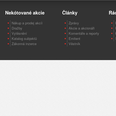
Nekótované akcie
Články
Rá
Nákup a prodej akcíi
Zprávy
Dražby
Akcie a akcionáři
Vytěsnění
Komentáře a reporty
Katalog subjektů
Emitent
Zákonná inzerce
Věstník