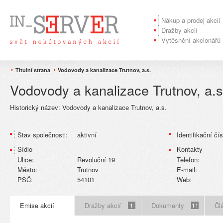
Nákup a prodej akcií
Dražby akcií
Vytěsnění akcionářů
Titulní strana
Vodovody a kanalizace Trutnov, a.s.
Vodovody a kanalizace Trutnov, a.s
Historický název:
Vodovody a kanalizace Trutnov, a.s.
Stav společnosti:
aktivní
Identifikační čís
Sídlo
Kontakty
Ulice:
Revoluční 19
Telefon:
Město:
Trutnov
E-mail:
PSČ:
54101
Web:
Emise akcií
Dražby akcií
Dokumenty
Čl
1
11