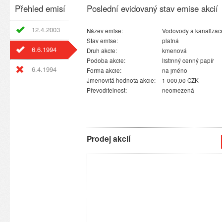
Přehled emisí
Poslední evidovaný stav emise akcií
12.4.2003
Název emise:
Vodovody a kanalizace
Stav emise:
platná
6.6.1994
Druh akcie:
kmenová
Podoba akcie:
listinný cenný papír
6.4.1994
Forma akcie:
na jméno
Jmenovitá hodnota akcie:
1 000,00 CZK
Převoditelnost:
neomezená
Prodej akcií