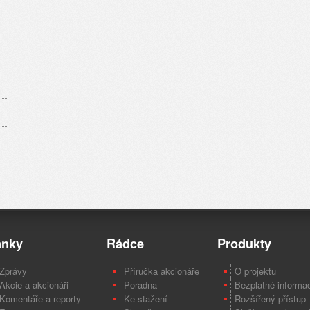
ánky
Rádce
Produkty
Zprávy
Příručka akcionáře
O projektu
Akcie a akcionáři
Poradna
Bezplatné informa
Komentáře a reporty
Ke stažení
Rozšířený přístup