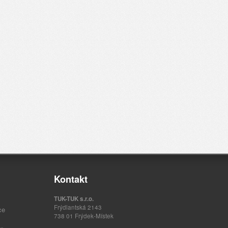
Kontakt
TUK-TUK s.r.o.
Frýdlantská 2143
ce
738 01 Frýdek-Místek