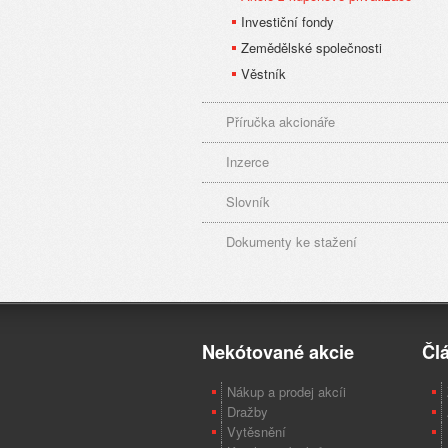
Investiční fondy
Zemědělské společnosti
Věstník
Příručka akcionáře
Inzerce
Slovník
Dokumenty ke stažení
Nekótované akcie
Čl
Nákup a prodej akcíi
Dražby
Vytěsnění