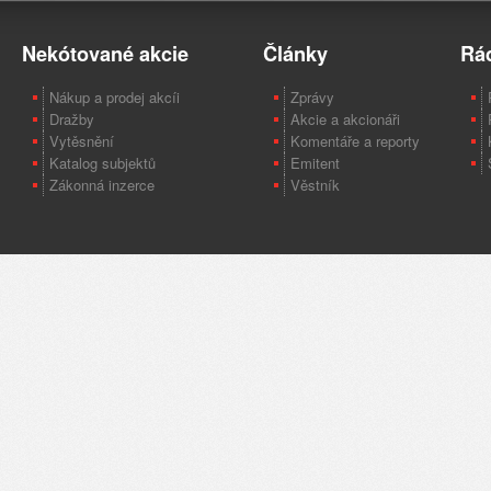
Nekótované akcie
Články
Rá
Nákup a prodej akcíi
Zprávy
Dražby
Akcie a akcionáři
Vytěsnění
Komentáře a reporty
Katalog subjektů
Emitent
Zákonná inzerce
Věstník