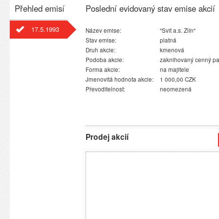
Přehled emisí
Poslední evidovaný stav emise akcií
17.5.1993
Název emise:
"Svit a.s. Zlín"
Stav emise:
platná
Druh akcie:
kmenová
Podoba akcie:
zaknihovaný cenný pa
Forma akcie:
na majitele
Jmenovitá hodnota akcie:
1 000,00 CZK
Převoditelnost:
neomezená
Prodej akcií