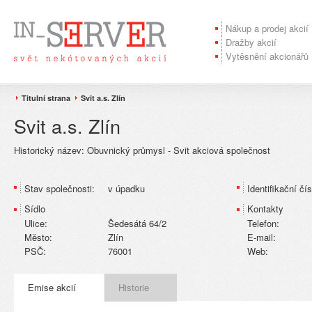
Nákup a prodej akcií
Dražby akcií
Vytěsnění akcionářů
Titulní strana
Svit a.s. Zlín
Svit a.s. Zlín
Historický název:
Obuvnický průmysl - Svit akciová společnost
Stav společnosti:
v úpadku
Identifikační čís
Sídlo
Kontakty
Ulice:
Šedesátá 64/2
Telefon:
Město:
Zlín
E-mail:
PSČ:
76001
Web:
Emise akcií
Historie