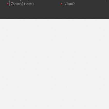
Zákonná inzerce
Věstník