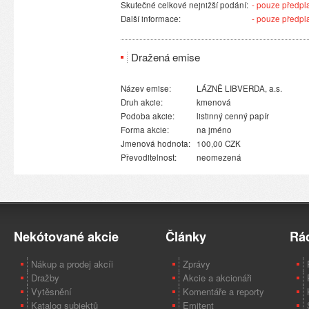
Skutečné celkové nejnižší podání:
- pouze předplat
Další informace:
- pouze předplat
Dražená emise
Název emise:
LÁZNĚ LIBVERDA, a.s.
Druh akcie:
kmenová
Podoba akcie:
listinný cenný papír
Forma akcie:
na jméno
Jmenová hodnota:
100,00 CZK
Převoditelnost:
neomezená
Nekótované akcie
Články
Rá
Nákup a prodej akcíi
Zprávy
Dražby
Akcie a akcionáři
Vytěsnění
Komentáře a reporty
Katalog subjektů
Emitent