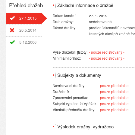
Přehled dražeb
Základní informace o dražbě
Datum konání:
27. 1. 2015
27.1.2015
Druh dražby:
nedobrovolná
Důvod dražby:
prodlení akcionářů navrhova
20.5.2014
listinných akcií při změně fo
5.12.2006
Výše dražební jistoty:
- pouze registrovaný -
Minimální příhoz:
- pouze registrovaný -
Subjekty a dokumenty
Navrhovatel dražby:
- pouze předplatitel -
Dražebník:
- pouze předplatitel -
Zpracovatel posudku:
- pouze předplatitel -
Subjekt vyplácející výtěžek:
- pouze předplatitel -
Vlastník předmětu dražby:
- pouze předplatitel -
Výsledek dražby: vydraženo