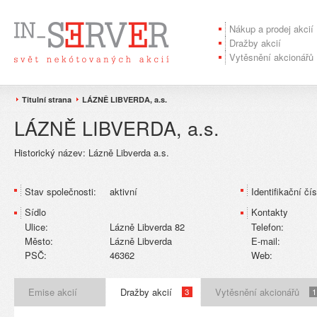
Nákup a prodej akcií
Dražby akcií
Vytěsnění akcionářů
Titulní strana
LÁZNĚ LIBVERDA, a.s.
LÁZNĚ LIBVERDA, a.s.
Historický název:
Lázně Libverda a.s.
Stav společnosti:
aktivní
Identifikační čís
Sídlo
Kontakty
Ulice:
Lázně Libverda 82
Telefon:
Město:
Lázně Libverda
E-mail:
PSČ:
46362
Web:
Emise akcií
Dražby akcií
Vytěsnění akcionářů
3
1