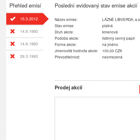
Přehled emisí
Poslední evidovaný stav emise akcií
15.3.2012
Název emise:
LÁZNĚ LIBVERDA, a.s
Stav emise:
platná
14.6.1993
Druh akcie:
kmenová
Podoba akcie:
listinný cenný papír
14.6.1993
Forma akcie:
na jméno
Jmenovitá hodnota akcie:
100,00 CZK
29.3.1993
Převoditelnost:
neomezená
Prodej akcií