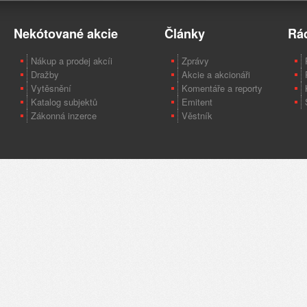
Nekótované akcie
Články
Rá
Nákup a prodej akcíi
Zprávy
Dražby
Akcie a akcionáři
Vytěsnění
Komentáře a reporty
Katalog subjektů
Emitent
Zákonná inzerce
Věstník