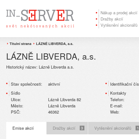
Nákup a prodej akcií
Dražby akcií
Vytěsnění akcionářů
Titulní strana
LÁZNĚ LIBVERDA, a.s.
LÁZNĚ LIBVERDA, a.s.
Historický název:
Lázně Libverda a.s.
Stav společnosti:
aktivní
Identifikační čís
Sídlo
Kontakty
Ulice:
Lázně Libverda 82
Telefon:
Město:
Lázně Libverda
E-mail:
PSČ:
46362
Web:
Emise akcií
Dražby akcií
Vytěsnění akcionářů
3
1