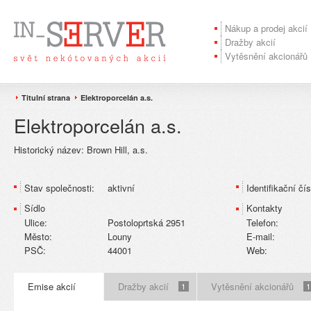
Nákup a prodej akcií
Dražby akcií
Vytěsnění akcionářů
Titulní strana
Elektroporcelán a.s.
Elektroporcelán a.s.
Historický název:
Brown Hill, a.s.
Stav společnosti:
aktivní
Identifikační čís
Sídlo
Kontakty
Ulice:
Postoloprtská 2951
Telefon:
Město:
Louny
E-mail:
PSČ:
44001
Web:
Emise akcií
Dražby akcií
Vytěsnění akcionářů
1
1