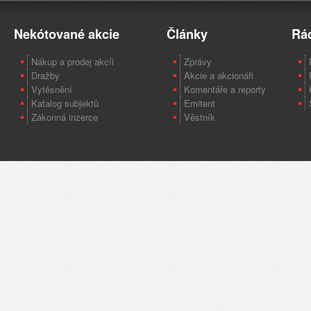
Nekótované akcie
Články
Rá
Nákup a prodej akcíi
Zprávy
Dražby
Akcie a akcionáři
Vytěsnění
Komentáře a reporty
Katalog subjektů
Emitent
Zákonná inzerce
Věstník