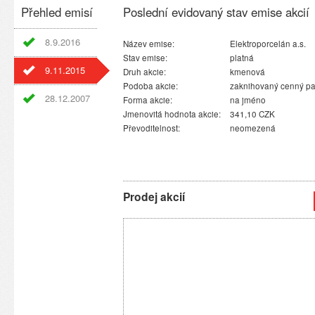
Přehled emisí
Poslední evidovaný stav emise akcií
8.9.2016
Název emise:
Elektroporcelán a.s.
Stav emise:
platná
9.11.2015
Druh akcie:
kmenová
Podoba akcie:
zaknihovaný cenný pa
28.12.2007
Forma akcie:
na jméno
Jmenovitá hodnota akcie:
341,10 CZK
Převoditelnost:
neomezená
Prodej akcií