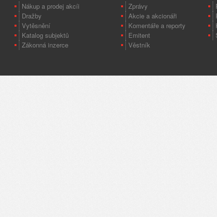
Nákup a prodej akcíi
Zprávy
Dražby
Akcie a akcionáři
Vytěsnění
Komentáře a reporty
Katalog subjektů
Emitent
Zákonná inzerce
Věstník