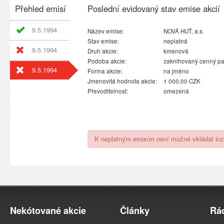
Přehled emisí
Poslední evidovaný stav emise akcií
9.5.1994
Název emise:
NOVÁ HUŤ, a.s.
Stav emise:
neplatná
9.5.1994
Druh akcie:
kmenová
Podoba akcie:
zaknihovaný cenný pa
9.5.1994
Forma akcie:
na jméno
Jmenovitá hodnota akcie:
1 000,00 CZK
Převoditelnost:
omezená
K neplatným emisím není možné vkládat inz
Nekótované akcie
Články
Rá