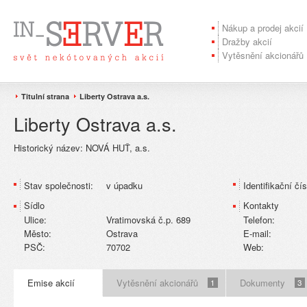
Nákup a prodej akcií
Dražby akcií
Vytěsnění akcionářů
Titulní strana
Liberty Ostrava a.s.
Liberty Ostrava a.s.
Historický název:
NOVÁ HUŤ, a.s.
Stav společnosti:
v úpadku
Identifikační čís
Sídlo
Kontakty
Ulice:
Vratimovská č.p. 689
Telefon:
Město:
Ostrava
E-mail:
PSČ:
70702
Web:
Emise akcií
Vytěsnění akcionářů
Dokumenty
1
3