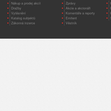
Nákup a prodej akcíi
Zprávy
Dražby
Akcie a akcionáři
Vytěsnění
Komentáře a reporty
Katalog subjektů
Emitent
Zákonná inzerce
Věstník