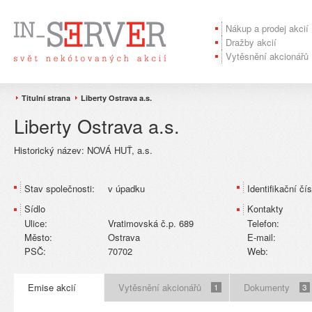
Nákup a prodej akcií
Dražby akcií
Vytěsnění akcionářů
Titulní strana
Liberty Ostrava a.s.
Liberty Ostrava a.s.
Historický název:
NOVÁ HUŤ, a.s.
Stav společnosti:
v úpadku
Identifikační čís
Sídlo
Kontakty
Ulice:
Vratimovská č.p. 689
Telefon:
Město:
Ostrava
E-mail:
PSČ:
70702
Web:
Emise akcií
Vytěsnění akcionářů
Dokumenty
1
3