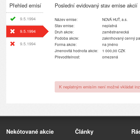
Přehled emisí
Poslední evidovaný stav emise akcií
9.5.1994
Název emise:
NOVÁ HUŤ, a.s.
Stav emise:
neplatná
9.5.1994
Druh akcie:
zaměstnanecká
Podoba akcie:
zaknihovaný cenný pa
9.5.1994
Forma akcie:
na jméno
Jmenovitá hodnota akcie:
1 000,00 CZK
Převoditelnost:
omezená
K neplatným emisím není možné vkládat inz
Nekótované akcie
Články
Rá