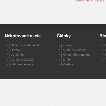
znění stanov_final.pdf
Nekótované akcie
Články
Rá
Nákup a prodej akcíi
Zprávy
Dražby
Akcie a akcionáři
Vytěsnění
Komentáře a reporty
Katalog subjektů
Emitent
Zákonná inzerce
Věstník