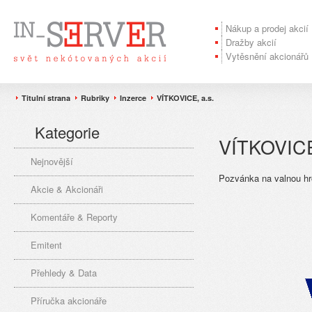
Nákup a prodej akcií
Dražby akcií
Vytěsnění akcionářů
Titulní strana
Rubriky
Inzerce
VÍTKOVICE, a.s.
Kategorie
VÍTKOVICE
Nejnovější
Pozvánka na valnou hr
Akcie & Akcionáři
Komentáře & Reporty
Emitent
Přehledy & Data
Příručka akcionáře