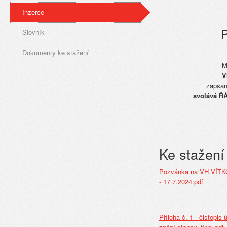
Inzerce
Slovník
Dokumenty ke stažení
M
V
zapsan
svolává Ř
Ke stažení
Pozvánka na VH VÍTKO
- 17.7.2024.pdf
Příloha č. 1 - čistopis 