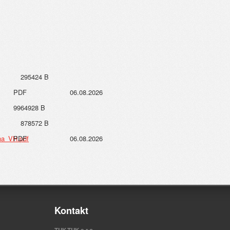
295424 B
PDF
06.08.2026
9964928 B
878572 B
na_VH.pdf
PDF
06.08.2026
Kontakt