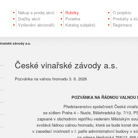
Nákup a prodej akcií
Rubriky
O projektu
Dražby akcií
Poradna
Produkty a sl
Vytěsnění akcionářů
Katalog subjektů
Registrace
inařské závody a.s.
České vinařské závody a.s.
Pozvánka na valnou hromadu 3. 6. 2026
POZVÁNKA NA ŘÁDNOU VALNOU
Představenstvo společnosti České vinařs
se sídlem Praha 4 – Nusle, Bělehradská čp. 7/13, P
zapsané v obchodním rejstříku vedeném Městským soud
svolává řádnou valnou hromadu, která se bude konat dne
v zasedací místnosti v I. patře administrativní budovy v 
na adrese Heršpická 758/13, 656 