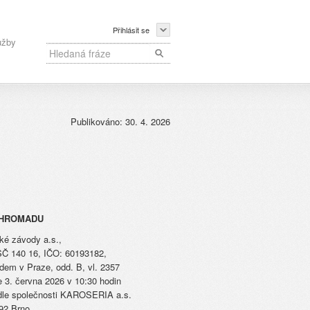
Přihlásit se
užby
Publikováno: 30. 4. 2026
 HROMADU
ké závody a.s.,
SČ 140 16, IČO: 60193182,
em v Praze, odd. B, vl. 2357
 3. června 2026 v 10:30 hodin
sídle společnosti KAROSERIA a.s.
92 Brno