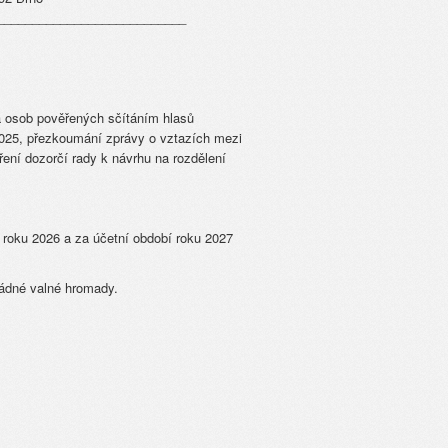
___________________________
 a osob pověřených sčítáním hlasů
2025, přezkoumání zprávy o vztazích mezi
ení dozorčí rady k návrhu na rozdělení
í roku 2026 a za účetní období roku 2027
řádné valné hromady.