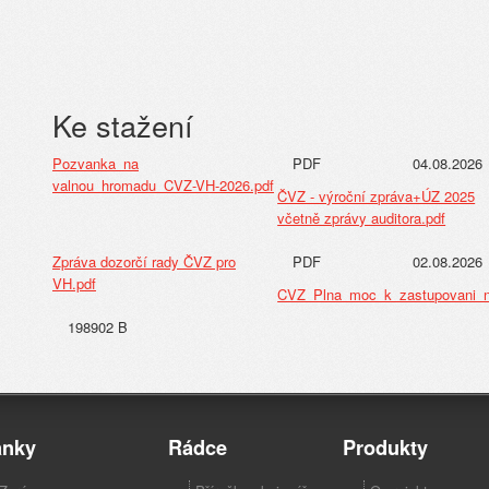
Ke stažení
Pozvanka_na
PDF
04.08.2026
valnou_hromadu_CVZ-VH-2026.pdf
ČVZ - výroční zpráva+ÚZ 2025
včetně zprávy auditora.pdf
Zpráva dozorčí rady ČVZ pro
PDF
02.08.2026
VH.pdf
CVZ_Plna_moc_k_zastupovani_
198902 B
ánky
Rádce
Produkty