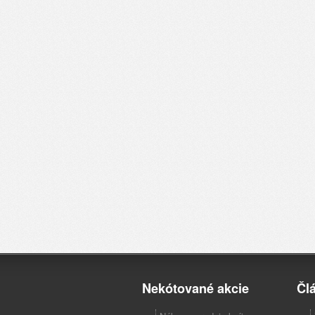
Nekótované akcie
Čl