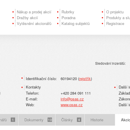
Nákup a prodej akcií
Rubriky
O projektu
Dražby akcií
Poradna
Produkty a sl
Vytěsnění akcionářů
Katalog subjektů
Registrace
Sledování inzerátů:
Identifikační číslo:
60194120 (
rejstřík
)
Kontakty
Další 
1
Telefon:
+420 284 091 111
Základ
E-mail:
info@psas.cz
Zákonn
Web:
www.psas.cz
Další 
nářů
Dokumenty
Články
Historie
Akcio
1
10
4