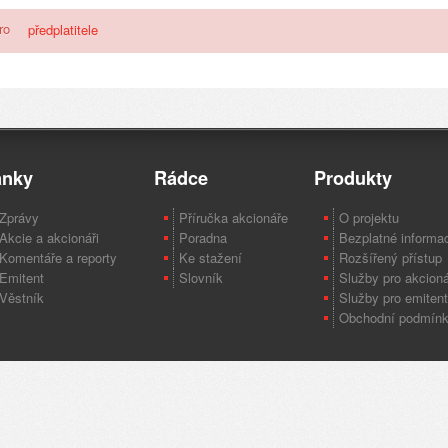
pro
předplatitele
ánky
Rádce
Produkty
Zprávy
Příručka akcionáře
O projektu
Akcie a akcionáři
Poradna
Bezplatné informa
Komentáře a reporty
Ke stažení
Rozšířený přístup
Emitent
Slovník
Služby pro akcion
Věstník
Služby pro emiten
Obchodní podmín