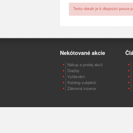
Tento obsah je k dispozici pouze 
Nekótované akcie
Čl
Nákup a prodej akcíi
Dražby
Vytěsnění
Katalog subjektů
Zákonná inzerce