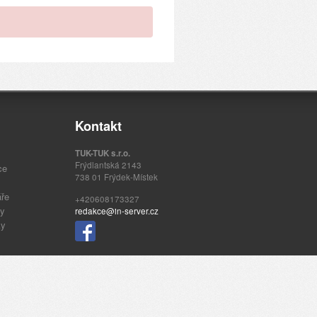
Kontakt
TUK-TUK s.r.o.
Frýdlantská 2143
ce
738 01 Frýdek-Místek
áře
+420608173327
ty
redakce@in-server.cz
ky