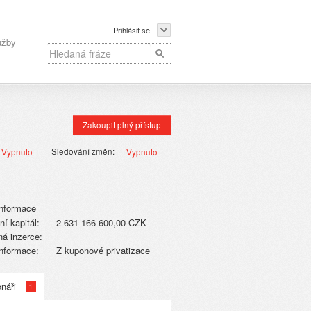
Přihlásit se
užby
Zakoupit plný přístup
Sledování změn:
Vypnuto
Vypnuto
informace
ní kapitál:
2 631 166 600,00 CZK
á inzerce:
informace:
Z kuponové privatizace
náři
1