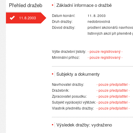
Přehled dražeb
Základní informace o dražbě
Datum konání:
11. 8. 2003
11.8.2003
Druh dražby:
nedobrovolná
Důvod dražby:
prodlení akcionářů navrhova
listinných akcií při přeměně
Výše dražební jistoty:
- pouze registrovaný -
Minimální příhoz:
- pouze registrovaný -
Subjekty a dokumenty
Navrhovatel dražby:
- pouze předplatitel -
Dražebník:
- pouze předplatitel -
Zpracovatel posudku:
- pouze předplatitel -
Subjekt vyplácející výtěžek:
- pouze předplatitel -
Vlastník předmětu dražby:
- pouze předplatitel -
Výsledek dražby: vydraženo