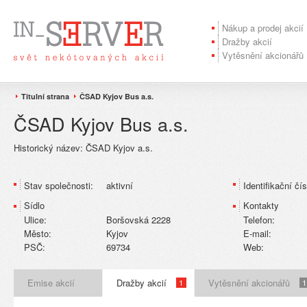
Nákup a prodej akcií
Dražby akcií
Vytěsnění akcionářů
Titulní strana
ČSAD Kyjov Bus a.s.
ČSAD Kyjov Bus a.s.
Historický název:
ČSAD Kyjov a.s.
Stav společnosti:
aktivní
Identifikační čís
Sídlo
Kontakty
Ulice:
Boršovská 2228
Telefon:
Město:
Kyjov
E-mail:
PSČ:
69734
Web:
Emise akcií
Dražby akcií
Vytěsnění akcionářů
1
1