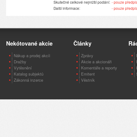
Skutečné celkové nejnižší podání:
- pouze předplat
Další informace:
- pouze předplat
Nekótované akcie
Články
Rá
Nákup a prodej akcíi
Zprávy
Dražby
Akcie a akcionáři
Vytěsnění
Komentáře a reporty
Katalog subjektů
Emitent
Zákonná inzerce
Věstník