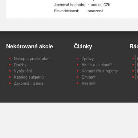
Jmenová hodnota:
1 000,00 CZK
Převoditelnost:
omezená
Nekótované akcie
Články
Rá
Nákup a prodej akcíi
Zprávy
Dražby
Akcie a akcionáři
Vytěsnění
Komentáře a reporty
Katalog subjektů
Emitent
Zákonná inzerce
Věstník