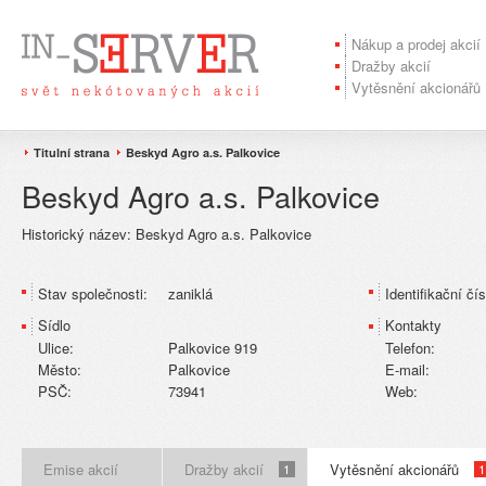
Nákup a prodej akcií
Dražby akcií
Vytěsnění akcionářů
Titulní strana
Beskyd Agro a.s. Palkovice
Beskyd Agro a.s. Palkovice
Historický název:
Beskyd Agro a.s. Palkovice
Stav společnosti:
zaniklá
Identifikační čís
Sídlo
Kontakty
Ulice:
Palkovice 919
Telefon:
Město:
Palkovice
E-mail:
PSČ:
73941
Web:
Emise akcií
Dražby akcií
Vytěsnění akcionářů
1
1