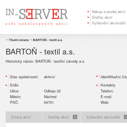
Nákup a prodej akcií
Dražby akcií
Vytěsnění akcionářů
Titulní strana
BARTOŇ - textil a.s.
BARTOŇ - textil a.s.
Historický název:
BARTOŇ - textilní závody a.s.
Stav společnosti:
aktivní
Identifikační čís
Sídlo
Kontakty
Ulice:
Odboje 32
Telefon:
Město:
Náchod
E-mail:
PSČ:
54701
Web:
Emise akcií
Dražby akcií
Vytěsnění akcionářů
1
1