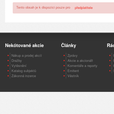
Tento obsah je k dispozici pouze pro
předplatitele
Nekótované akcie
Články
Rá
Nákup a prodej akcíi
Zprávy
Dražby
Akcie a akcionáři
Vytěsnění
Komentáře a reporty
Katalog subjektů
Emitent
Zákonná inzerce
Věstník